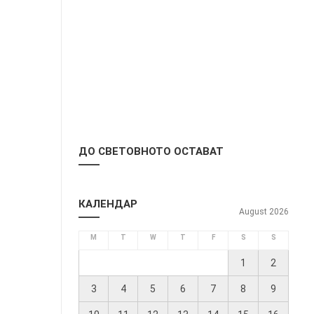
ДО СВЕТОВНОТО ОСТАВАТ
КАЛЕНДАР
August 2026
M
T
W
T
F
S
S
1
2
3
4
5
6
7
8
9