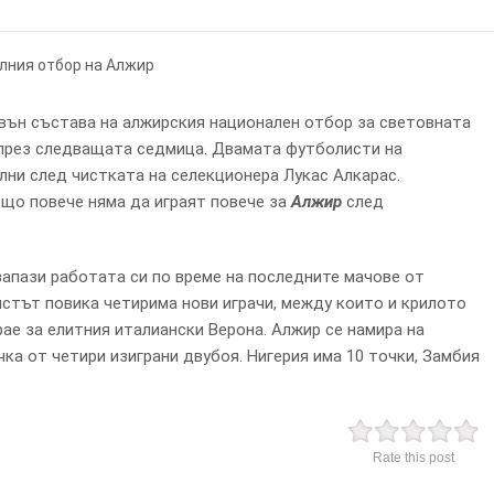
вън състава на алжирския национален отбор за световната
през следващата седмица. Двамата футболисти на
лни след чистката на селекционера Лукас Алкарас.
що повече няма да играят повече за
Алжир
след
апази работата си по време на последните мачове от
истът повика четирима нови играчи, между които и крилото
ае за елитния италиански Верона. Алжир се намира на
чка от четири изиграни двубоя. Нигерия има 10 точки, Замбия
Rate this post