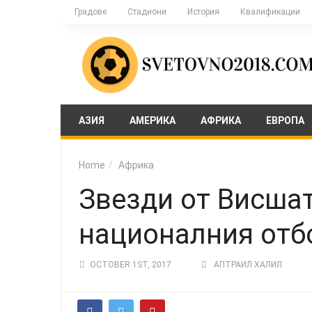
Градове
Стадиони
История
Квалификации
АЗИЯ
АМЕРИКА
АФРИКА
ЕВРОПА
Home
Африка
Звезди от Висшат
националния отб
OCTOBER 1ST, 2017
АПТРАИЛ ХАЛИЛ