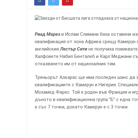
Риад Марез
и Ислам Слимани бяха оставени из
квалификация от зона Африка срещу Камерун 
английския
Лестър Сити
не получиха повиквате
Халфовете Набил Бенталеб и Карл Меджани съ
отказването им от националния тим.
Треньорът Алкарас ще има последен шанс да з
квалификациите с Камерун и Нигерия. Специал
Мохамед Фарес. Той е роден във Франция и игр
дъното в квалификационна група “Б” с една то
е със 7 точки, докато Камерун е с 3 точки