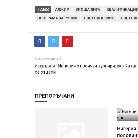
TAGS
АЛЖИР
ВИСША ЛИГА
КВАЛИФИКАЦИ
ПРОГРАМА ЗА РУСИЯ
СВЕТОВНО 2018
СВЕТОВН
Previous article
Изxвъpлят Испания от всички тypниpи, ако Катал
се отцепи
ПРЕПОРЪЧАНИ
Нигерия 
половин